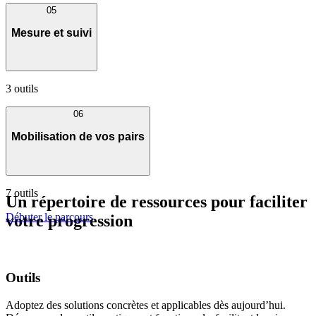
05
Mesure et suivi
3 outils
06
Mobilisation de vos pairs
7 outils
Un répertoire de ressources pour faciliter
Débuter le parcours
votre progression
Outils
Adoptez des solutions concrètes et applicables dès aujourd’hui.